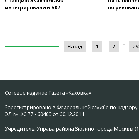
Станцию «Каховская»
Пять новос
интегрировали в БКЛ
по реновац
...
Назад
1
2
25
Сетевое издание Газета «Каховка»
Зарегистрировано в Федеральной службе по надзору 
ЭЛ № ФС 77 - 60483 от 30.12.2014
Учредитель: Управа района Зюзино города Москвы (1174