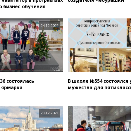
о бизнес-обучения
24.12.2021
36 состоялась
В школе №554 состоялся 
 ярмарка
мужества для пятикласс
23.12.2021