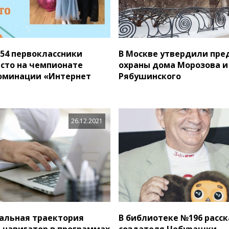
54 первоклассники
В Москве утвердили пре
есто на чемпионате
охраны дома Морозова и
 номинации «Интернет
Рябушинского
26.12.2021
альная траектория
В библиотеке №196 расск
- навигатор в программах
создателя Чебурашки