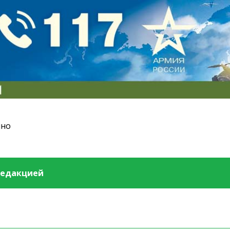
ино
редакцией