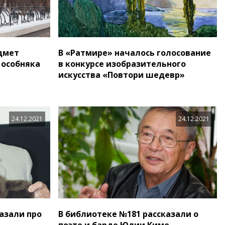
дмет
В «Ратмире» началось голосование
 особняка
в конкурсе изобразительного
искусства «Повтори шедевр»
24.12.2021
24.12.2021
азали про
В библиотеке №181 рассказали о
поэте и барде Юлии Киме