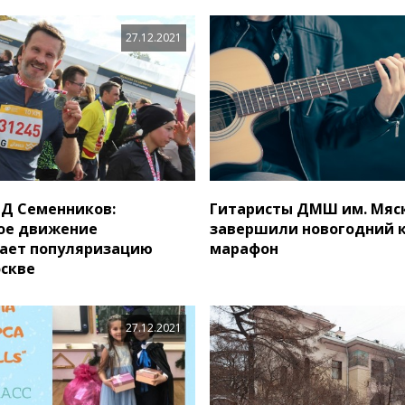
27.12.2021
Д Семенников:
Гитаристы ДМШ им. Мяс
ое движение
завершили новогодний 
ает популяризацию
марафон
оскве
27.12.2021