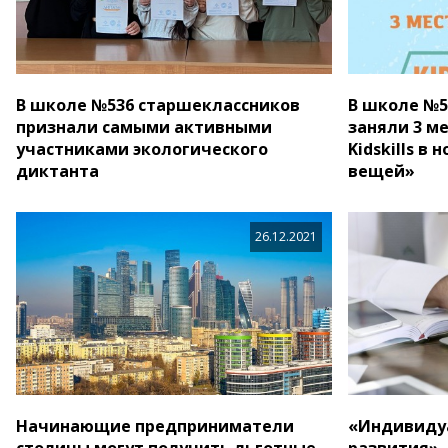
В школе №536 старшеклассников
В школе №5
признали самыми активными
заняли 3 м
участниками экологического
Kidskills в
диктанта
вещей»
26.12.2021
Начинающие предприниматели
«Индивиду
столицы могут получить льготные
развития» 