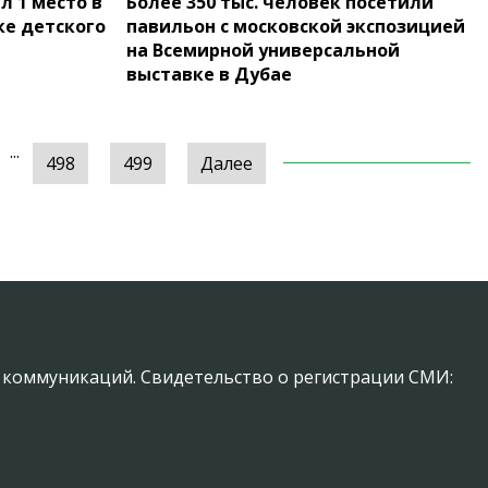
л 1 место в
Более 350 тыс. человек посетили
ке детского
павильон с московской экспозицией
на Всемирной универсальной
выставке в Дубае
...
498
499
Далее
х коммуникаций. Свидетельство о регистрации СМИ: