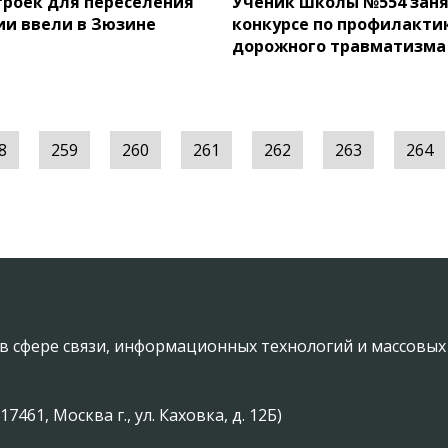
троек для переселения
Ученик школы №554 заня
ии ввели в Зюзине
конкурсе по профилакти
дорожного травматизма
8
259
260
261
262
263
264
в сфере связи, информационных технологий и массовы
61, Москва г., ул. Каховка, д. 12Б)