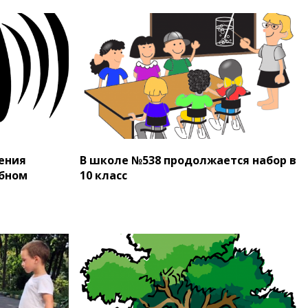
ения
В школе №538 продолжается набор в
обном
10 класс