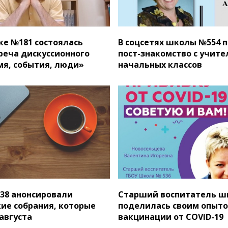
ке №181 состоялась
В соцсетях школы №554 
реча дискуссионного
пост-знакомство с учит
мя, события, люди»
начальных классов
38 анонсировали
Старший воспитатель ш
ие собрания, которые
поделилась своим опыт
августа
вакцинации от COVID-19