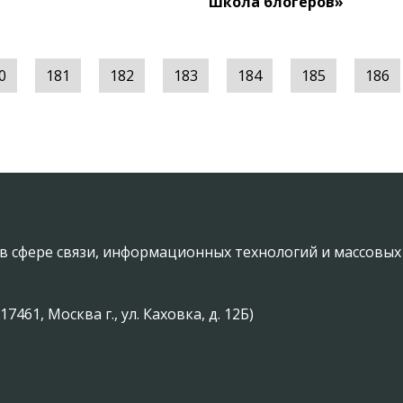
школа блогеров»
0
181
182
183
184
185
186
в сфере связи, информационных технологий и массовы
61, Москва г., ул. Каховка, д. 12Б)