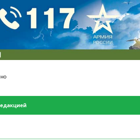
ино
редакцией