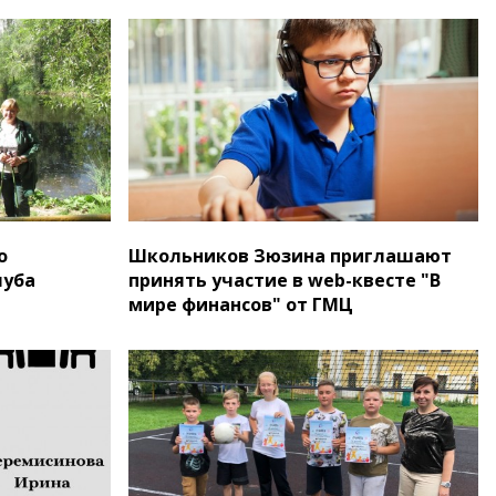
о
Школьников Зюзина приглашают
луба
принять участие в web-квесте "В
мире финансов" от ГМЦ