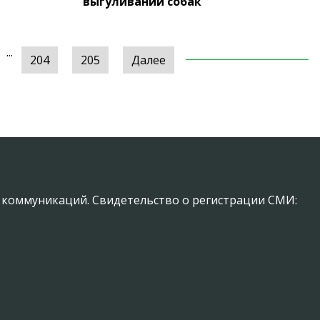
выгуливании собак
...
204
205
Далее
х коммуникаций. Свидетельство о регистрации СМИ: