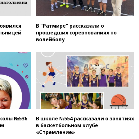
появился
В "Ратмире" рассказали о
ельницей
прошедших соревнованиях по
волейболу
колы №536
В школе №554 рассказали о занятиях
ом
в баскетбольном клубе
«Стремление»