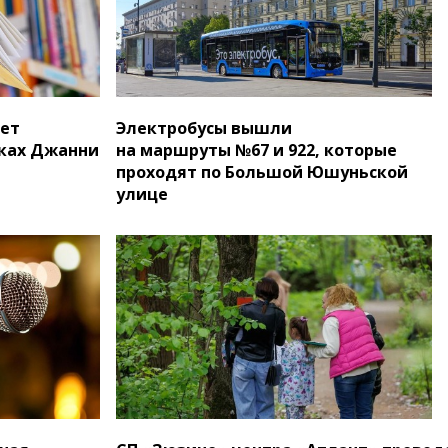
дет
Электробусы вышли
зках Джанни
на маршруты №67 и 922, которые
проходят по Большой Юшуньской
улице