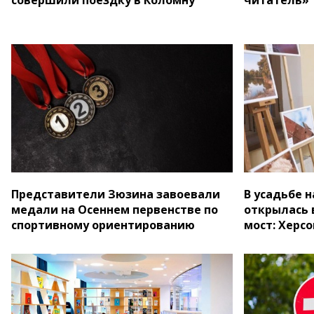
Представители Зюзина завоевали
В усадьбе 
медали на Осеннем первенстве по
открылась 
спортивному ориентированию
мост: Херс