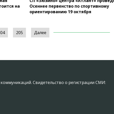
ная
СП «Зюзино» центра «Атлант» провед
тоится на
Осеннее первенство по спортивному
ориентированию 19 октября
204
205
Далее
х коммуникаций. Свидетельство о регистрации СМИ: