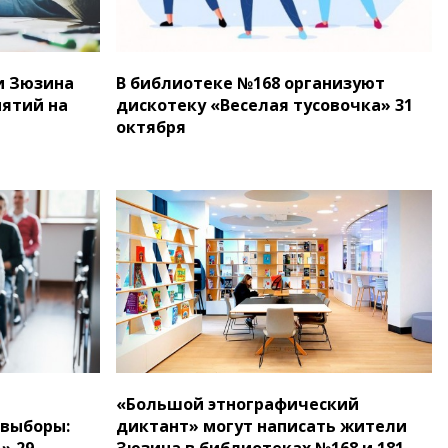
и Зюзина
В библиотеке №168 организуют
ятий на
дискотеку «Веселая тусовочка» 31
октября
«Большой этнографический
 выборы:
диктант» могут написать жители
» 29
Зюзина в библиотеках №168 и 181