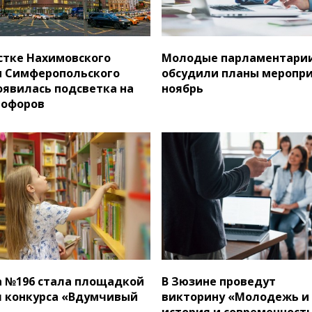
стке Нахимовского
Молодые парламентари
и Симферопольского
обсудили планы меропри
оявилась подсветка на
ноябрь
тофоров
 №196 стала площадкой
В Зюзине проведут
 конкурса «Вдумчивый
викторину «Молодежь и
история и современность