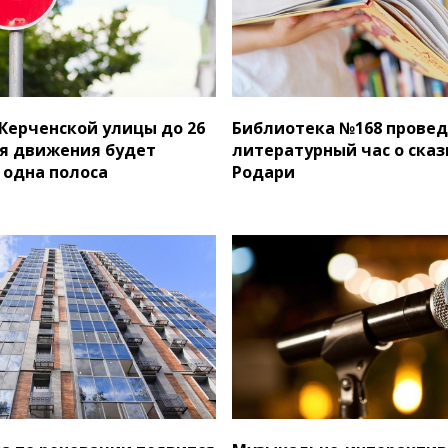
 Керченской улицы до 26
Библиотека №168 прове
я движения будет
литературный час о ска
 одна полоса
Родари