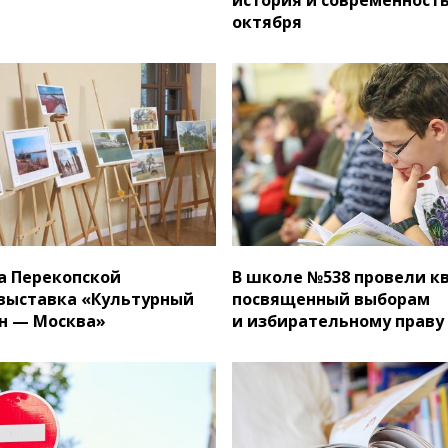
октября
на Перекопской
В школе №538 провели кв
выставка «Культурный
посвященный выборам
он — Москва»
и избирательному праву