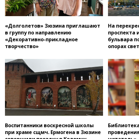
«Долголетов» Зюзина приглашают
На перекре
в группу по направлению
проспекта 
«Декоративно-прикладное
бульвара п
творчество»
опорах све
Воспитанники воскресной школы
Библиотека
при храме сщмч. Ермогена в Зюзине
проведения
совершили поездку в Коломну
читатель»