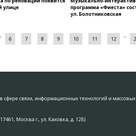
а по реновации появится
Музыкально-интерактив
й улице
программа «Фиеста» сос
ул. Болотниковская
..
...
6
7
8
9
10
11
12
в сфере связи, информационных технологий и массовы
61, Москва г., ул. Каховка, д. 12Б)