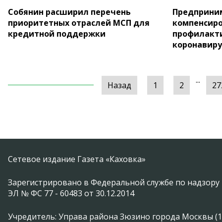
Собянин расширил перечень
Предприним
приоритетных отраслей МСП для
компенсиро
кредитной поддержки
профилакти
коронавиру
...
Назад
1
2
27
Сетевое издание Газета «Каховка»
Зарегистрировано в Федеральной службе по надзору 
ЭЛ № ФС 77 - 60483 от 30.12.2014
Учредитель: Управа района Зюзино города Москвы (1174