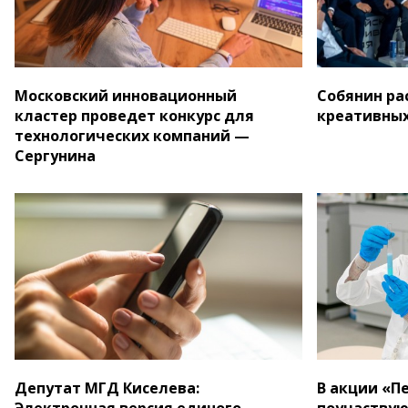
Московский инновационный
Собянин ра
кластер проведет конкурс для
креативных
технологических компаний —
Сергунина
Депутат МГД Киселева:
В акции «П
Электронная версия единого
поучаствую