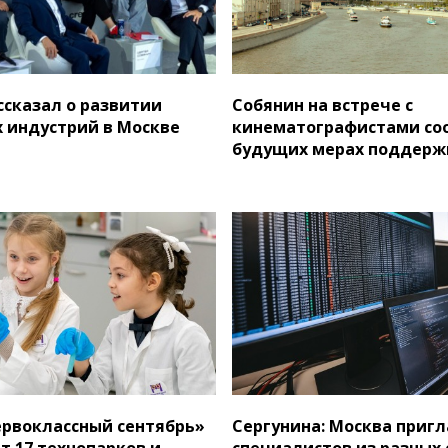
ссказал о развитии
Собянин на встрече с
 индустрий в Москве
кинематографистами со
будущих мерах поддерж
ервоклассный сентябрь»
Сергунина: Москва приг
т 17 технопарков и
специалистов из разных 