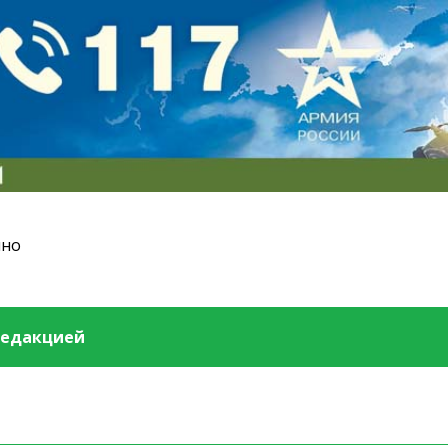
ино
редакцией