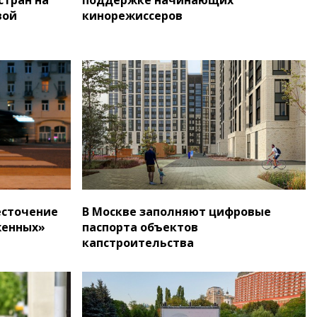
вой
кинорежиссеров
есточение
В Москве заполняют цифровые
женных»
паспорта объектов
капстроительства