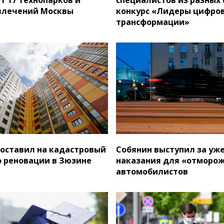
влечений Москвы
конкурс «Лидеры цифро
трансформации»
поставил на кадастровый
Собянин выступил за уж
о реновации в Зюзине
наказания для «отморо
автомобилистов