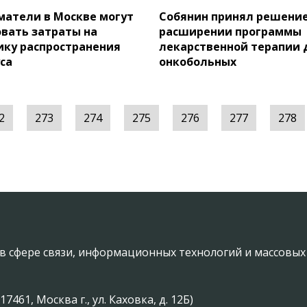
атели в Москве могут
Собянин принял решение
вать затраты на
расширении программы
ку распространения
лекарственной терапии 
са
онкобольных
2
273
274
275
276
277
278
в сфере связи, информационных технологий и массовы
61, Москва г., ул. Каховка, д. 12Б)