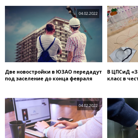
04.02.2022
Две новостройки в ЮЗАО передадут
В ЦПСиД «З
под заселение до конца февраля
класс в че
04.02.2022