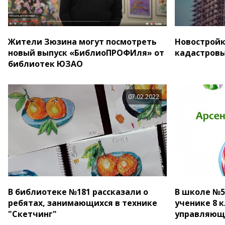
Жители Зюзина могут посмотреть
Новостройк
новый выпуск «БиблиоПРОФИля» от
кадастровы
библиотек ЮЗАО
07.02.2022
В библиотеке №181 рассказали о
В школе №5
ребятах, занимающихся в технике
ученике 8 к
"Скетчинг"
управляюще