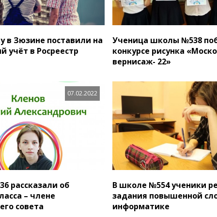
у в Зюзине поставили на
Ученица школы №538 по
й учёт в Росреестр
конкурсе рисунка «Моск
вернисаж- 22»
07.02.2022
36 рассказали об
В школе №554 ученики 
ласса – члене
задания повышенной сл
го совета
информатике