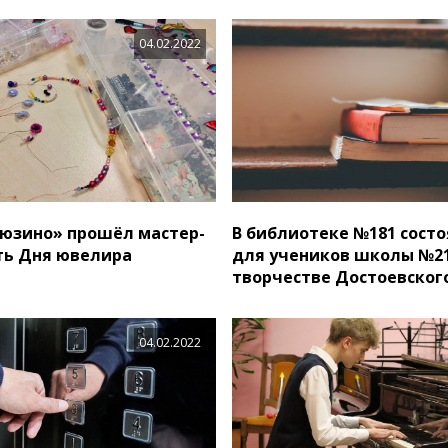
04.02.2022
юзино» прошёл мастер-
В библиотеке №181 состо
сть Дня ювелира
для учеников школы №21
творчестве Достоевског
04.02.2022