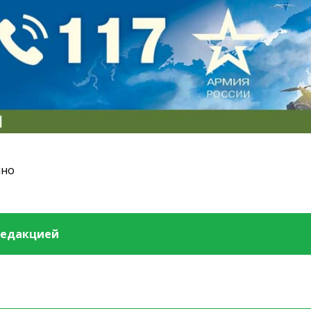
ино
редакцией