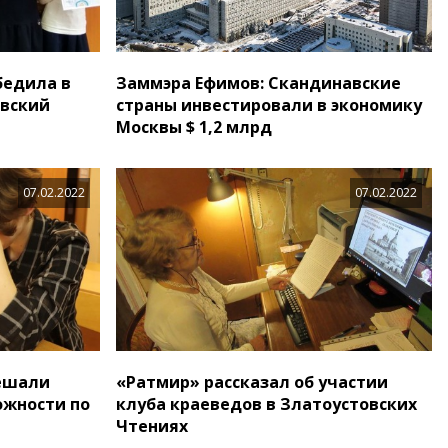
бедила в
Заммэра Ефимов: Скандинавские
овский
страны инвестировали в экономику
Москвы $ 1,2 млрд
07.02.2022
07.02.2022
решали
«Ратмир» рассказал об участии
ожности по
клуба краеведов в Златоустовских
Чтениях