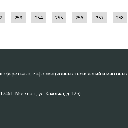
2
253
254
255
256
257
258
в сфере связи, информационных технологий и массовы
61, Москва г., ул. Каховка, д. 12Б)