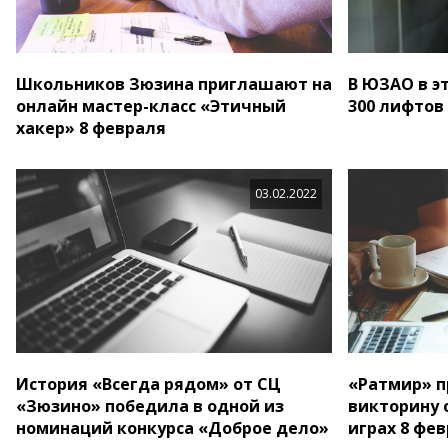
Школьников Зюзина приглашают на
В ЮЗАО в э
онлайн мастер-класс «Этичный
300 лифтов
хакер» 8 февраля
03.02.2022
История «Всегда рядом» от СЦ
«Ратмир» п
«Зюзино» победила в одной из
викторину 
номинаций конкурса «Доброе дело»
играх 8 фе