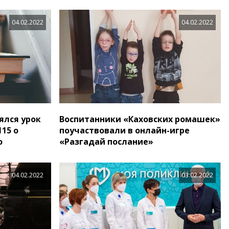
04.02.2022
04.02.2022
ялся урок
Воспитанники «Каховских ромашек»
15 о
поучаствовали в онлайн-игре
о
«Разгадай послание»
04.02.2022
03.02.2022