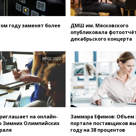
том году заменят более
ДМШ им. Мясковского
опубликовала фотоотчёт
декабрьского концерта
03.02.2022
риглашает на онлайн-
Заммэра Ефимов: Объем 
о Зимних Олимпийских
портале поставщиков выр
враля
году на 38 процентов