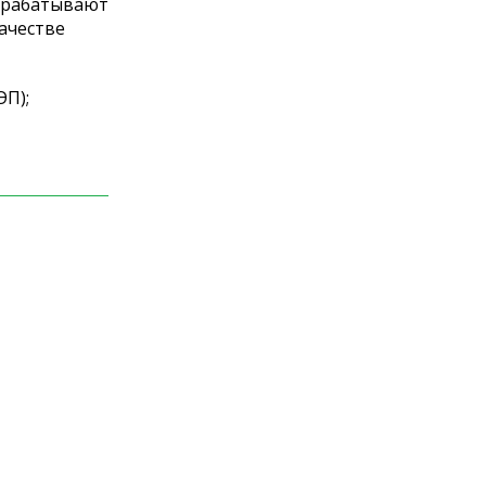
рерабатывают
ачестве
ЭП);