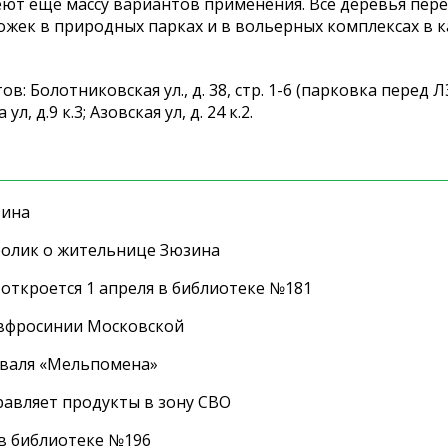
меют ещё массу вариантов применения. Все деревья пе
ожек в природных парках и в вольерных комплексах в к
: Болотниковская ул., д. 38, стр. 1-6 (парковка перед Л
л, д.9 к.3; Азовская ул, д. 24 к.2.
зина
ролик о жительнице Зюзина
 откроется 1 апреля в библиотеке №181
Евфросинии Московской
иваля «Мельпомена»
равляет продукты в зону СВО
 в библиотеке №196