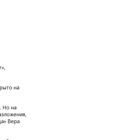
»,
крыто на
. Но на
азложения,
да» Вера