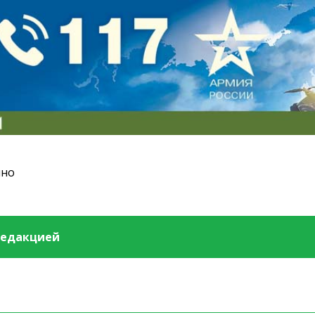
ино
редакцией