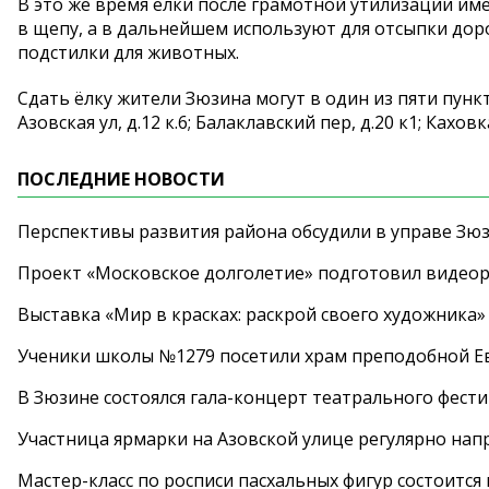
В это же время елки после грамотной утилизации и
в щепу, а в дальнейшем используют для отсыпки дор
подстилки для животных.
Сдать ёлку жители Зюзина могут в один из пяти пунктов
Азовская ул, д.12 к.6; Балаклавский пер, д.20 к1; Каховка у
ПОСЛЕДНИЕ НОВОСТИ
Перспективы развития района обсудили в управе Зю
Проект «Московское долголетие» подготовил видео
Выставка «Мир в красках: раскрой своего художника»
Ученики школы №1279 посетили храм преподобной 
В Зюзине состоялся гала-концерт театрального фест
Участница ярмарки на Азовской улице регулярно нап
Мастер-класс по росписи пасхальных фигур состоится