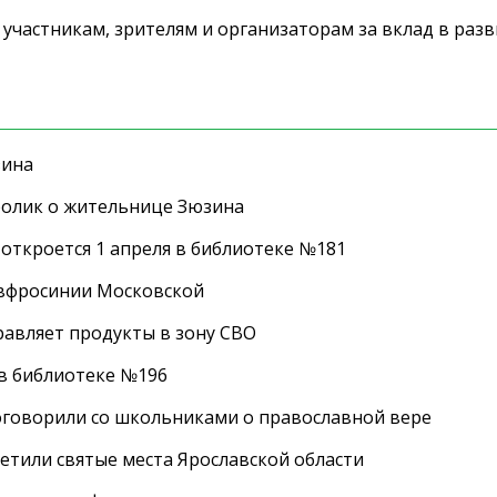
участникам, зрителям и организаторам за вклад в раз
зина
ролик о жительнице Зюзина
 откроется 1 апреля в библиотеке №181
Евфросинии Московской
равляет продукты в зону СВО
 в библиотеке №196
оговорили со школьниками о православной вере
етили святые места Ярославской области