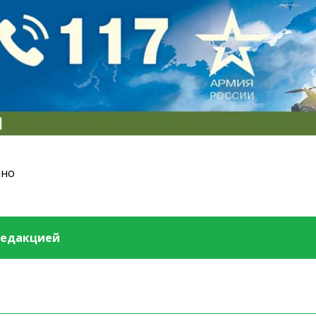
ино
редакцией