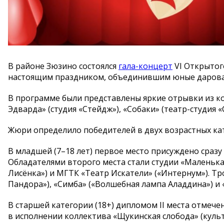
В районе Зюзино состоялся
гала-концерт
VI Открытог
настоящим праздником, объединившим юные дарован
В программе были представлены яркие отрывки из к
Эдварда» (студия «Стейдж»), «Собаки» (театр-студия 
Жюри определило победителей в двух возрастных кат
В младшей (7–18 лет) первое место присуждено сразу 
Обладателями второго места стали студии «Маленькая
Лисёнка») и МГТК «Театр Искатели» («Интернум»). Тр
Пандора»), «Симба» («Волшебная лампа Аладдина») и «
В старшей категории (18+) дипломом II места отмеч
в исполнении коллектива «Щукинская слобода» (куль