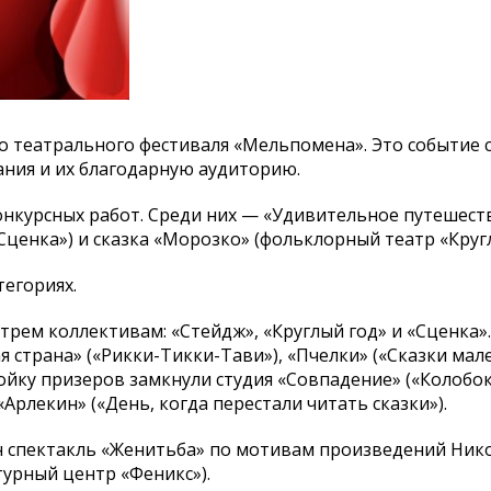
о театрального фестиваля «Мельпомена». Это событие 
ия и их благодарную аудиторию.
онкурсных работ. Среди них — «Удивительное путешест
«Сценка») и сказка «Морозко» (фольклорный театр «Кругл
егориях.
трем коллективам: «Стейдж», «Круглый год» и «Сценка».
 страна» («Рикки-Тикки-Тави»), «Пчелки» («Сказки мал
ойку призеров замкнули студия «Совпадение» («Колобок
Арлекин» («День, когда перестали читать сказки»).
ен спектакль «Женитьба» по мотивам произведений Нико
турный центр «Феникс»).