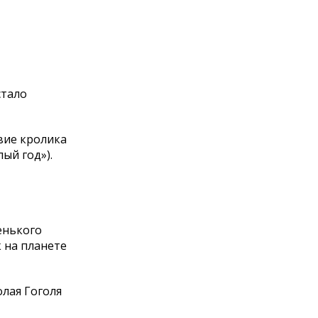
стало
вие кролика
ый год»).
енького
 на планете
лая Гоголя