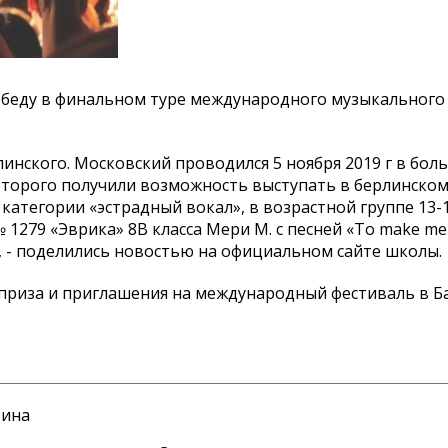
обеду в финальном туре международного музыкального 
рлинского. Московский проводился 5 ноября 2019 г в бо
оторого получили возможность выступать в берлинском
категории «эстрадный вокал», в возрастной группе 13-1
279 «Эврика» 8В класса Мери М. с песней «To make me 
ь, - поделились новостью на официальном сайте школы.
 приза и приглашения на международный фестиваль в Б
зина