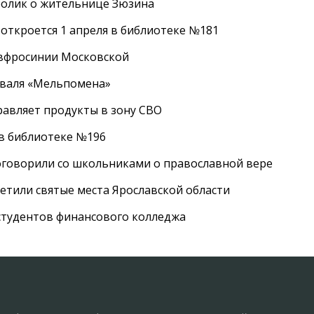
ролик о жительнице Зюзина
 откроется 1 апреля в библиотеке №181
Евфросинии Московской
иваля «Мельпомена»
равляет продукты в зону СВО
 в библиотеке №196
оговорили со школьниками о православной вере
етили святые места Ярославской области
студентов финансового колледжа