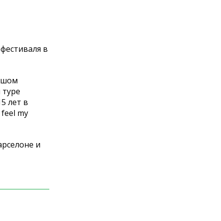
фестиваля в
льшом
 туре
5 лет в
feel my
арселоне и