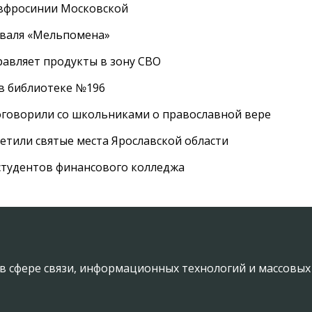
Евфросинии Московской
иваля «Мельпомена»
равляет продукты в зону СВО
 в библиотеке №196
оговорили со школьниками о православной вере
етили святые места Ярославской области
студентов финансового колледжа
в сфере связи, информационных технологий и массовы