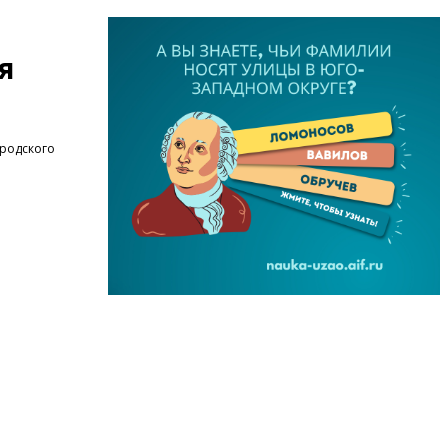
я
ородского