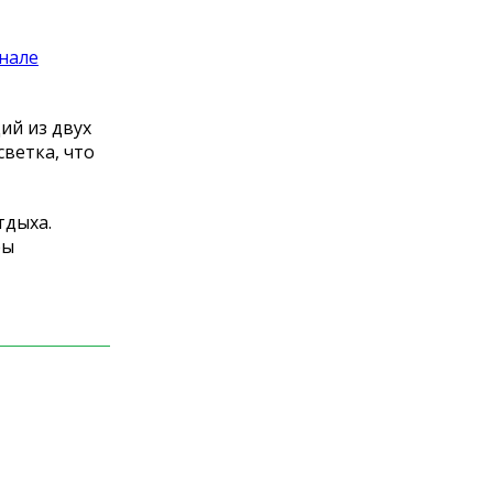
нале
ий из двух
светка, что
тдыха.
ры