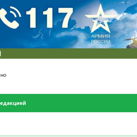
ино
редакцией