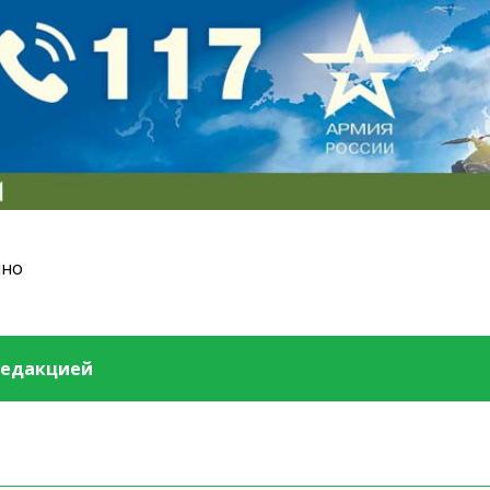
ино
редакцией