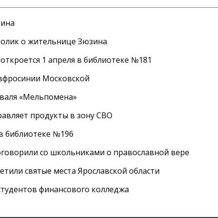
зина
ролик о жительнице Зюзина
 откроется 1 апреля в библиотеке №181
Евфросинии Московской
иваля «Мельпомена»
равляет продукты в зону СВО
 в библиотеке №196
оговорили со школьниками о православной вере
етили святые места Ярославской области
студентов финансового колледжа