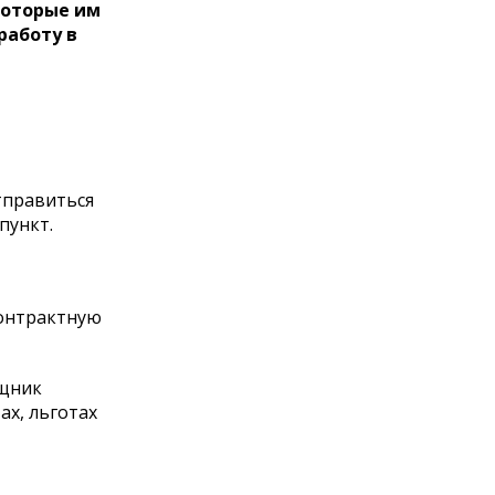
которые им
работу в
отправиться
пункт.
контрактную
ощник
ах, льготах