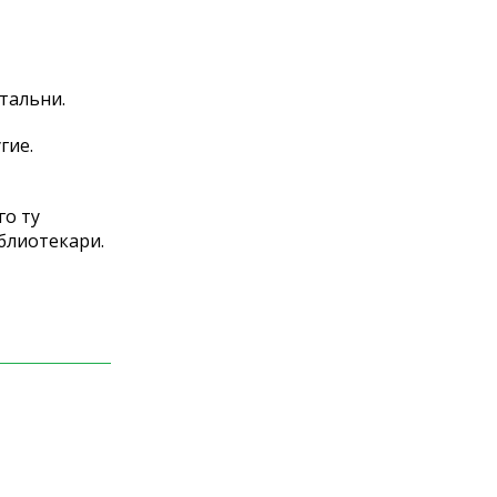
тальни.
гие.
го ту
иблиотекари.