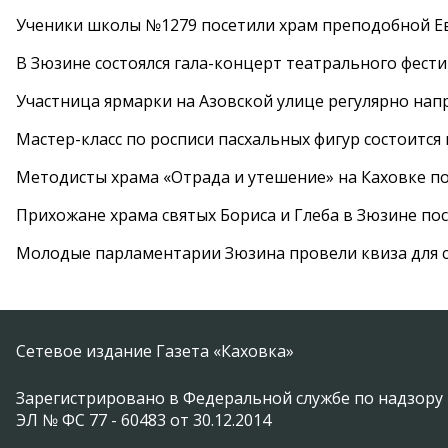
Ученики школы №1279 посетили храм преподобной 
В Зюзине состоялся гала-концерт театрального фест
Участница ярмарки на Азовской улице регулярно нап
Мастер-класс по росписи пасхальных фигур состоится
Методисты храма «Отрада и утешение» на Каховке п
Прихожане храма святых Бориса и Глеба в Зюзине пос
Молодые парламентарии Зюзина провели квиза для 
Сетевое издание Газета «Каховка»
Зарегистрировано в Федеральной службе по надзору 
ЭЛ № ФС 77 - 60483 от 30.12.2014