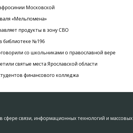
Евфросинии Московской
иваля «Мельпомена»
равляет продукты в зону СВО
 в библиотеке №196
оговорили со школьниками о православной вере
етили святые места Ярославской области
студентов финансового колледжа
в сфере связи, информационных технологий и массовы