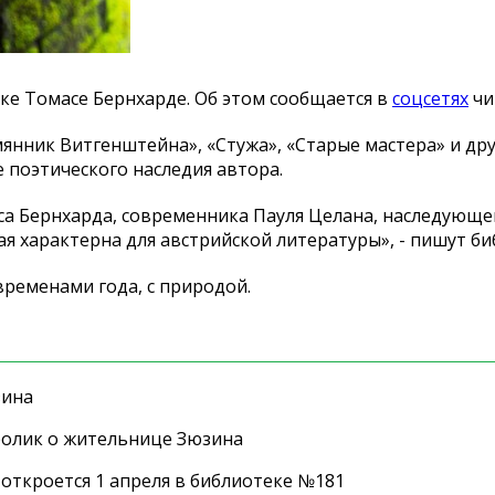
ике Томасе Бернхарде. Об этом сообщается в
соцсетях
чи
янник Витгенштейна», «Стужа», «Старые мастера» и дру
 поэтического наследия автора.
а Бернхарда, современника Пауля Целана, наследующе
ая характерна для австрийской литературы», - пишут б
временами года, с природой.
зина
ролик о жительнице Зюзина
 откроется 1 апреля в библиотеке №181