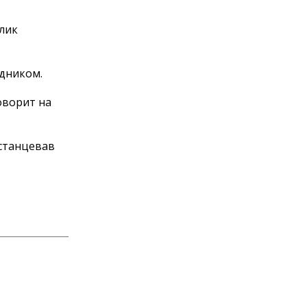
лик
дником.
оворит на
 станцевав