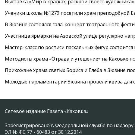
Выставка «Мир в красках: раскрой своего художника»
Ученики школы №1279 посетили храм преподобной 
В Зюзине состоялся гала-концерт театрального фест
Участница ярмарки на Азовской улице регулярно нап
Мастер-класс по росписи пасхальных фигур состоится
Методисты храма «Отрада и утешение» на Каховке п
Прихожане храма святых Бориса и Глеба в Зюзине пос
Молодые парламентарии Зюзина провели квиза для 
Сетевое издание Газета «Каховка»
Зарегистрировано в Федеральной службе по надзору 
ЭЛ № ФС 77 - 60483 от 30.12.2014