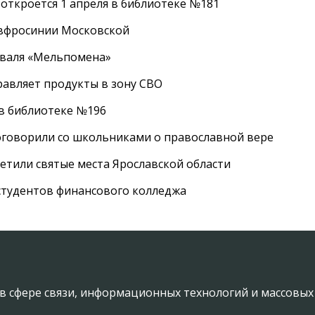
 откроется 1 апреля в библиотеке №181
Евфросинии Московской
иваля «Мельпомена»
равляет продукты в зону СВО
 в библиотеке №196
оговорили со школьниками о православной вере
етили святые места Ярославской области
студентов финансового колледжа
в сфере связи, информационных технологий и массовы