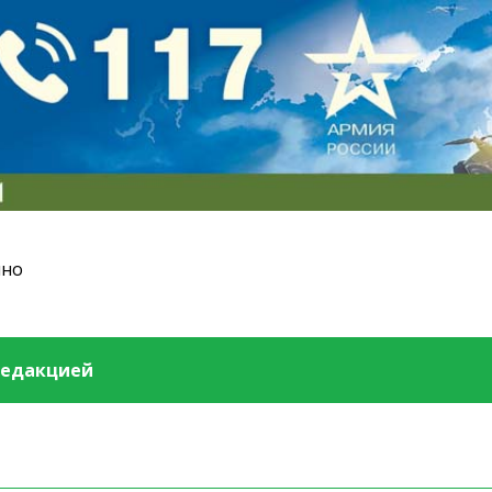
ино
редакцией