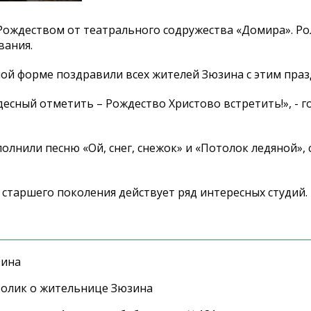
ождеством от театрального содружества «Домира». Ро
вания.
ой форме поздравили всех жителей Зюзина с этим праз
десный отметить – Рождество Христово встретить!», - г
сполнили песню «Ой, снег, снежок» и «Потолок ледяной»,
старшего поколения действует ряд интересных студий.
зина
ролик о жительнице Зюзина