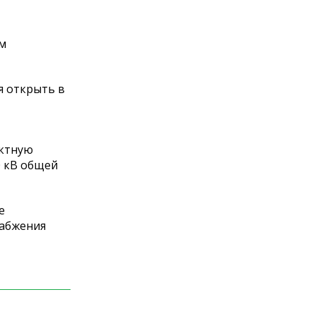
ом
я открыть в
ектную
0 кВ общей
е
набжения