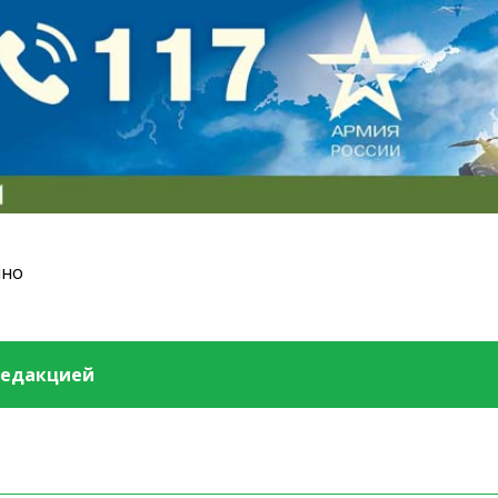
ино
редакцией