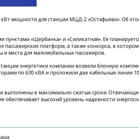
 кВт мощности для станции МЦД-2 «Остафьево». Об эт
и пунктами «Щербинка» и «Силикатная». Ее планируетс
ух пассажирских платформ, а также конкорса, в котором
ры и места для маломобильных пассажиров.
 станции энергетики компании возвели блочную компл
рами по 630 кВА и проложили две кабельные линии 1
ли выполнены в максимально сжатые сроки. Отвечающе
е обеспечивает высокий уровень надежности энергос
зина