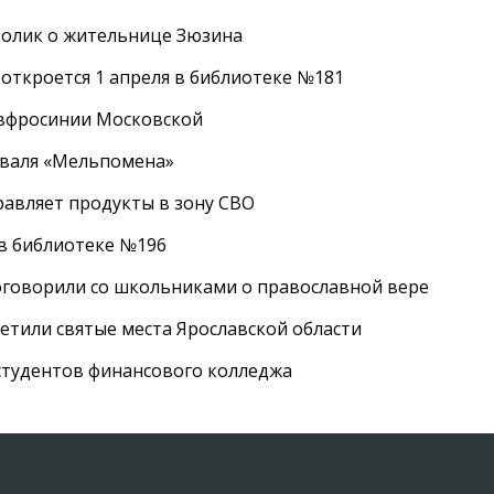
ролик о жительнице Зюзина
 откроется 1 апреля в библиотеке №181
Евфросинии Московской
иваля «Мельпомена»
равляет продукты в зону СВО
 в библиотеке №196
оговорили со школьниками о православной вере
етили святые места Ярославской области
студентов финансового колледжа