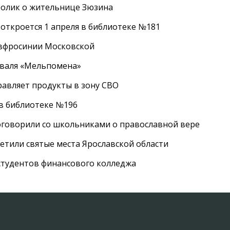
ролик о жительнице Зюзина
 откроется 1 апреля в библиотеке №181
Евфросинии Московской
иваля «Мельпомена»
равляет продукты в зону СВО
 в библиотеке №196
оговорили со школьниками о православной вере
етили святые места Ярославской области
студентов финансового колледжа