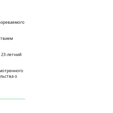
озреваемого
ствием
 23-летний
смотренного
льства о