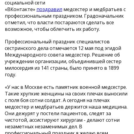
социальной сети
«ВКонтакте»
поздравил
медсестер и медбратьев с
профессиональным праздником. Градоначальник
отметил, что власти постараются сделать все
возможное, чтобы облегчить их работу.
Профессиональный праздник специалистов
сестринского дела отмечается 12 мая под эгидой
Международного совета медсестер. Решение об
учреждении организации, объединившей сестер
милосердия из 141 страны, было принято в 1899
году.
«У нас в Москве есть памятник военной медсестре.
Такие хрупкие женщины на своих плечах выносили
с поля боя сотни солдат. А сегодня на плечах
медсестер и медбратьев держится наша медицина.
Они дежурят у постели пациентов, следят за
чистотой, ассистируют хирургам - делают сотни
незаметных незаменимых дел. В
профессиональный праздник я желаю всем