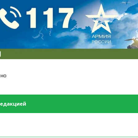
ино
редакцией