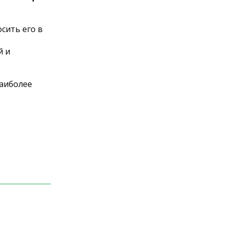
сить его в
й и
наиболее