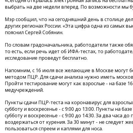
«Сегодня открылась электронная запись на бесплатн
выбрать на две недели вперед. По возможности мы бу
Мэр сообщил, что на сегодняшний день в столице дел
других регионах России. «Эта цифра одна из самых вы
пояснил Сергей Собянин.
По словам градоначальника, работодатели также обя
то есть, если речь идет об ИФА-тестах, то работодат
исследование проведут бесплатно.
Напомним, с 16 июля все желающие в Москве могут 
методом ПЦР. Для сдачи анализа нужно иметь москов
Пройти тестирование могут как взрослые - на базе 162
медучреждений.
Пункты сдачи ПЦР-теста на коронавирус для взрослых 
субботу и воскресенье - с 9:00 до 13:00. Пункты на баз
субботу и воскресенье - с 9:00 до 14:30. За два часа
воздержаться от курения. За 30 минут - не следует ж
пользоваться спреем и каплями для носа.