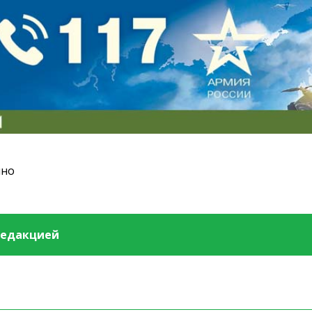
ино
редакцией