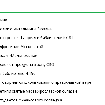
зина
ролик о жительнице Зюзина
 откроется 1 апреля в библиотеке №181
Евфросинии Московской
иваля «Мельпомена»
равляет продукты в зону СВО
 в библиотеке №196
оговорили со школьниками о православной вере
етили святые места Ярославской области
студентов финансового колледжа