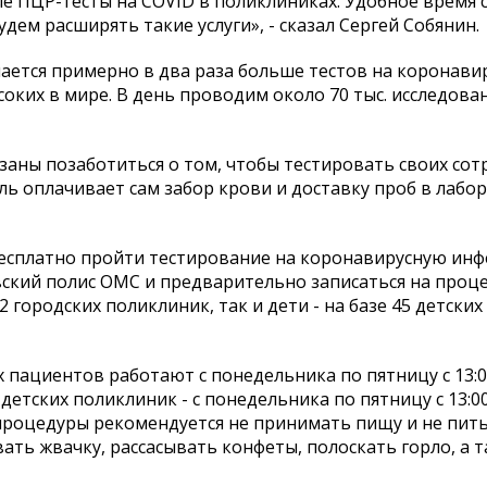
ые ПЦР-тесты на COVID в поликлиниках. Удобное время
дем расширять такие услуги», - сказал Сергей Собянин.
ается примерно в два раза больше тестов на коронавир
соких в мире. В день проводим около 70 тыс. исследован
заны позаботиться о том, чтобы тестировать своих сот
ель оплачивает сам забор крови и доставку проб в лабор
бесплатно пройти тестирование на коронавирусную ин
ский полис ОМС и предварительно записаться на проце
 городских поликлиник, так и дети - на базе 45 детских
пациентов работают с понедельника по пятницу с 13:00
е детских поликлиник - с понедельника по пятницу с 13:00
 до процедуры рекомендуется не принимать пищу и не пить
евать жвачку, рассасывать конфеты, полоскать горло, а 