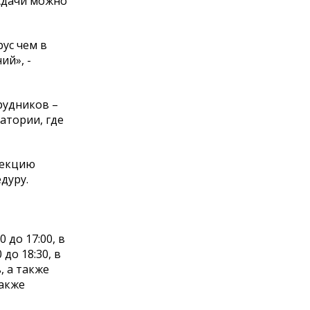
 сдачи можно
ус чем в
ий», -
рудников –
атории, где
фекцию
дуру.
 до 17:00, в
 до 18:30, в
, а также
также