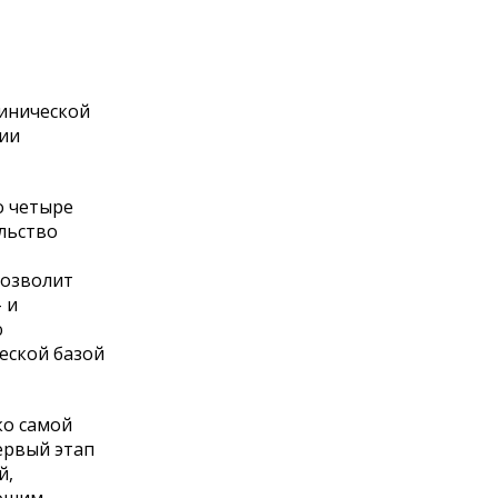
линической
ции
о четыре
льство
позволит
 и
ю
ческой базой
ко самой
ервый этап
й,