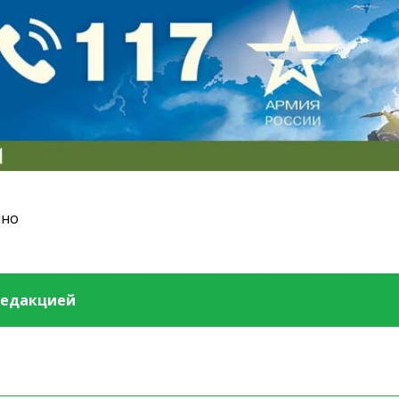
ино
редакцией