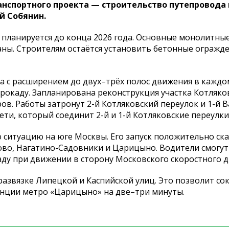
анспортного проекта — строительство путепровод
й Собянин.
планируется до конца 2026 года. Основные монолитны
ны. Строителям остаётся установить бетонные огражде
 с расширением до двух–трёх полос движения в каждо
рокаду. Запланирована реконструкция участка Котляко
ров. Работы затронут 2-й Котляковский переулок и 1-й
ти, который соединит 2-й и 1-й Котляковские переулки
ситуацию на юге Москвы. Его запуск положительно ска
во, Нагатино-Садовники и Царицыно. Водители смогут
у при движении в сторону Московского скоростного д
развязке Липецкой и Каспийской улиц. Это позволит со
анции метро «Царицыно» на две–три минуты.