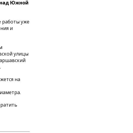
а над Южной
е работы уже
ния и
м
вской улицы
 Варшавский
.
жется на
иаметра.
кратить