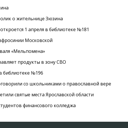
зина
ролик о жительнице Зюзина
 откроется 1 апреля в библиотеке №181
Евфросинии Московской
иваля «Мельпомена»
равляет продукты в зону СВО
 в библиотеке №196
оговорили со школьниками о православной вере
етили святые места Ярославской области
студентов финансового колледжа