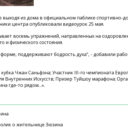
е выходя из дома в официальном паблике спортивно-до
тники центра опубликовали видеоурок 25 мая.
ывает восемь упражнений, направленных на оздоровле
о и физического состояния.
 форме, поддерживают бодрость духа”, - добавили раб
 кубка Чжан Саньфэна; Участник III-го чемпионата Евро
ля Внутренних Искусств; Призер Туйшоу марафона; Орг
ина где-то рядом…».
зина
ролик о жительнице Зюзина