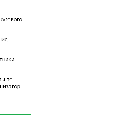
сугового
ние,
отники
пы по
анизатор