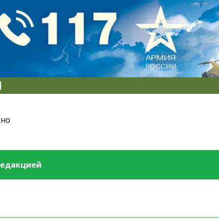
ино
редакцией