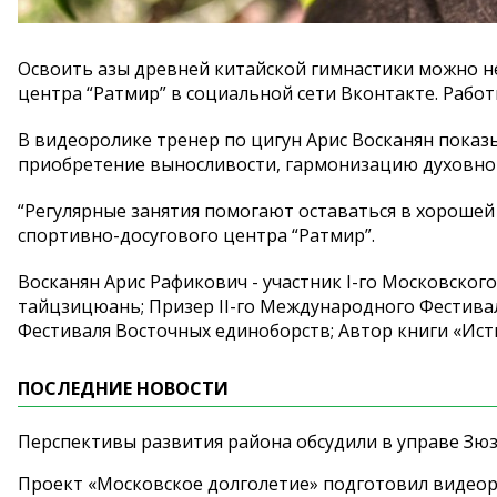
Освоить азы древней китайской гимнастики можно н
центра “Ратмир” в социальной сети Вконтакте. Рабо
В видеоролике тренер по цигун Арис Восканян показ
приобретение выносливости, гармонизацию духовног
“Регулярные занятия помогают оставаться в хорошей
спортивно-досугового центра “Ратмир”.
Восканян Арис Рафикович - участник I-го Московского
тайцзицюань; Призер II-го Международного Фестива
Фестиваля Восточных единоборств; Автор книги «Ист
ПОСЛЕДНИЕ НОВОСТИ
Перспективы развития района обсудили в управе Зю
Проект «Московское долголетие» подготовил видео