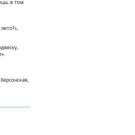
цы, в том
лето?»,
одвеску,
».
 Херсонская,