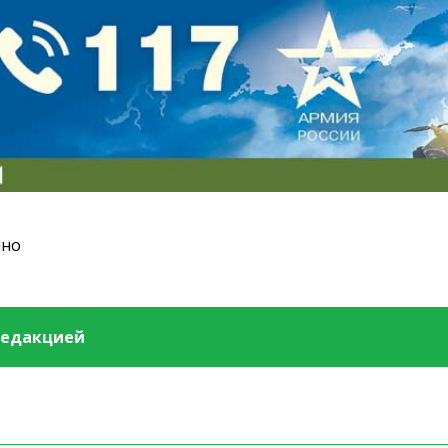
ино
редакцией