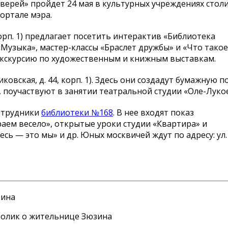
верей» пройдет 24 мая в культурных учреждениях столи
портале мэра.
орп. 1) предлагает посетить интерактив «Библиотека
узыка», мастер-классы «Браслет дружбы» и «Что такое 
 экскурсию по художественным и книжным выставкам.
иковская, д. 44, корп. 1). Здесь они создадут бумажную п
, поучаствуют в занятии театральной студии «Оле-Лукое
отрудники
библиотеки №168
. В нее входят показ
аем весело», открытые уроки студии «Квартира» и
ь — это мы» и др. Юных москвичей ждут по адресу: ул.
зина
ролик о жительнице Зюзина