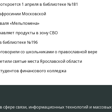
 откроется 1 апреля в библиотеке №181
Евфросинии Московской
иваля «Мельпомена»
равляет продукты в зону СВО
 в библиотеке №196
оговорили со школьниками о православной вере
етили святые места Ярославской области
студентов финансового колледжа
в сфере связи, информационных технологий и массовы