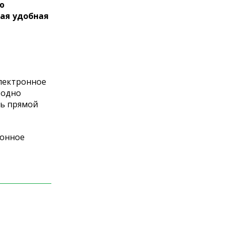
ю
мая удобная
электронное
бодно
ть прямой
ионное