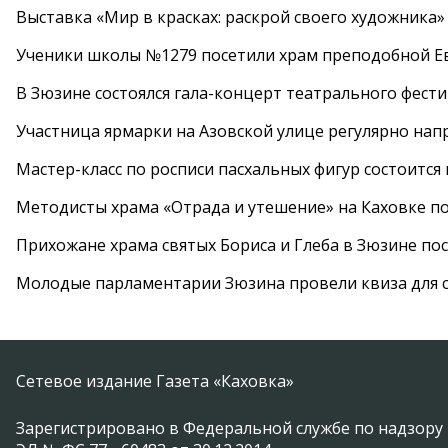
Выставка «Мир в красках: раскрой своего художника»
Ученики школы №1279 посетили храм преподобной 
В Зюзине состоялся гала-концерт театрального фест
Участница ярмарки на Азовской улице регулярно нап
Мастер-класс по росписи пасхальных фигур состоится
Методисты храма «Отрада и утешение» на Каховке п
Прихожане храма святых Бориса и Глеба в Зюзине пос
Молодые парламентарии Зюзина провели квиза для 
Сетевое издание Газета «Каховка»
Зарегистрировано в Федеральной службе по надзору 