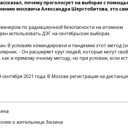
ассказал, почему проголосует на выборах с помощь
ннению москвича Александра Шерстобитова, это са
нженером по радиационной безопасности на атомном
ен использовать ДЭГ на сентябрьских выборах.
шан. В условиях командировки и пандемии этот метод (
полярник. - Он расширяет круг людей, которые могут сво
 как и прямому очному методу, но при условии, если ес
9 сентября 2021 года. В Москве регистрация на дистанц
зина
ролик о жительнице Зюзина