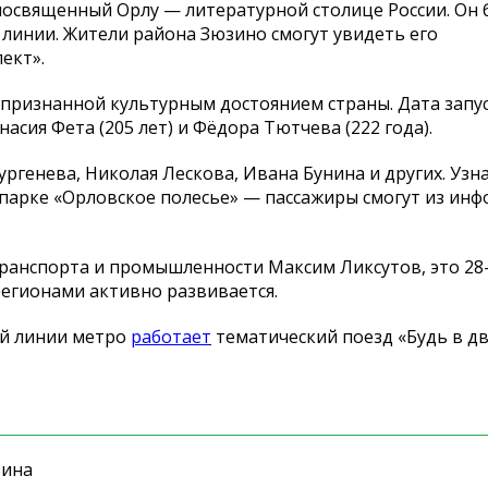
посвященный Орлу — литературной столице России. Он 
линии. Жители района Зюзино смогут увидеть его
ект».
 признанной культурным достоянием страны. Дата запус
сия Фета (205 лет) и Фёдора Тютчева (222 года).
ргенева, Николая Лескова, Ивана Бунина и других. Узна
арке «Орловское полесье» — пассажиры смогут из инф
ранспорта и промышленности Максим Ликсутов, это 28
 регионами активно развивается.
ой линии метро
работает
тематический поезд «Будь в д
зина