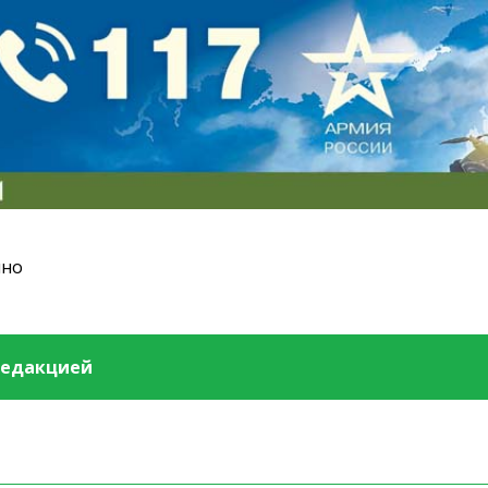
ино
редакцией