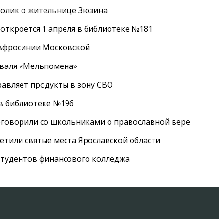
ролик о жительнице Зюзина
 откроется 1 апреля в библиотеке №181
Евфросинии Московской
иваля «Мельпомена»
равляет продукты в зону СВО
 в библиотеке №196
оговорили со школьниками о православной вере
етили святые места Ярославской области
студентов финансового колледжа