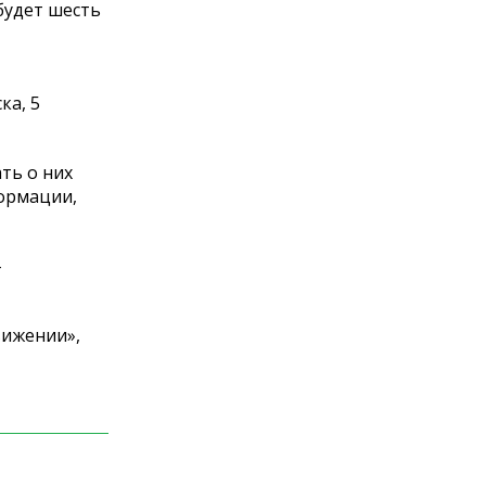
будет шесть
ка, 5
ть о них
ормации,
-
вижении»,