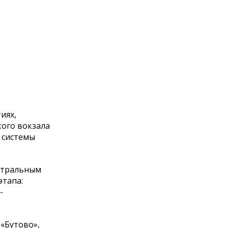
иях,
кого вокзала
 системы
ентральным
этапа:
-
«Бутово»,