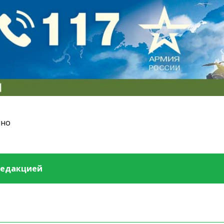
ино
редакцией