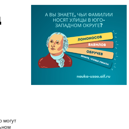
Д
о могут
ьном