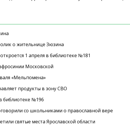
зина
ролик о жительнице Зюзина
 откроется 1 апреля в библиотеке №181
Евфросинии Московской
иваля «Мельпомена»
равляет продукты в зону СВО
 в библиотеке №196
оговорили со школьниками о православной вере
етили святые места Ярославской области