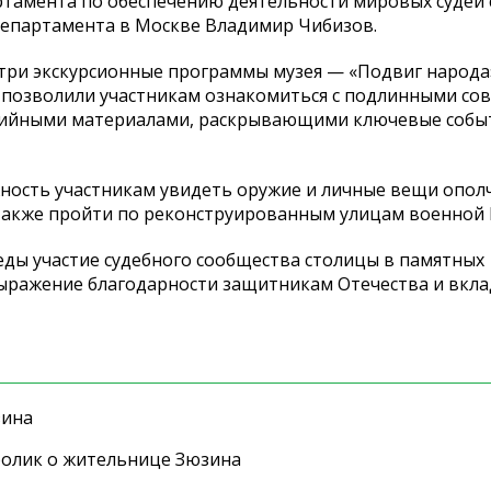
тамента по обеспечению деятельности мировых судей
департамента в Москве Владимир Чибизов.
три экскурсионные программы музея — «Подвиг народа»
ии позволили участникам ознакомиться с подлинными со
ийными материалами, раскрывающими ключевые собы
жность участникам увидеть оружие и личные вещи опол
а также пройти по реконструированным улицам военной
беды участие судебного сообщества столицы в памятных
ыражение благодарности защитникам Отечества и вкла
зина
ролик о жительнице Зюзина