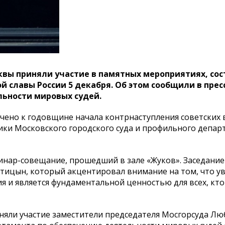
квы приняли участие в памятных мероприятиях, со
й славы России 5 декабря. Об этом сообщили в прес
льности мировых судей.
чено к годовщине начала контрнаступления советских 
ики Московского городского суда и профильного департ
инар-совещание, прошедший в зале «Жуков». Заседани
Птицын, который акцентировал внимание на том, что у
 и является фундаментальной ценностью для всех, кто
няли участие заместители председателя Мосгорсуда Л