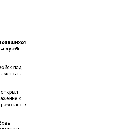
стоявшихся
с-службе
войск под
амента, а
е открыл
важение к
 работает в
юбовь