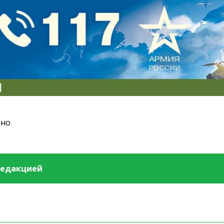
ино
редакцией