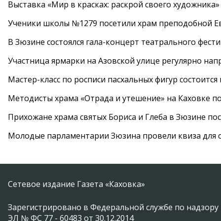
Выставка «Мир в красках: раскрой своего художника»
Ученики школы №1279 посетили храм преподобной 
В Зюзине состоялся гала-концерт театрального фест
Участница ярмарки на Азовской улице регулярно нап
Мастер-класс по росписи пасхальных фигур состоится
Методисты храма «Отрада и утешение» на Каховке п
Прихожане храма святых Бориса и Глеба в Зюзине пос
Молодые парламентарии Зюзина провели квиза для 
Сетевое издание Газета «Каховка»
Зарегистрировано в Федеральной службе по надзору 
ЭЛ № ФС 77 - 60483 от 30.12.2014