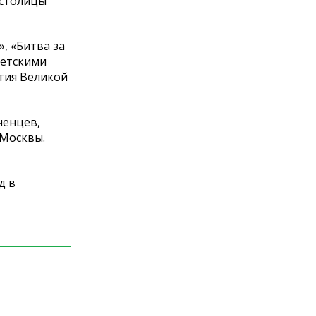
 столицы
, «Битва за
ветскими
тия Великой
ченцев,
 Москвы.
д в