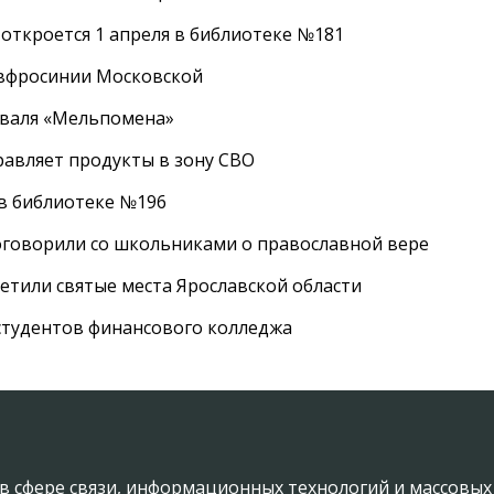
 откроется 1 апреля в библиотеке №181
Евфросинии Московской
иваля «Мельпомена»
равляет продукты в зону СВО
 в библиотеке №196
оговорили со школьниками о православной вере
етили святые места Ярославской области
студентов финансового колледжа
в сфере связи, информационных технологий и массовы