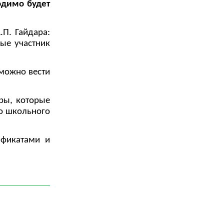
одимо будет
.П. Гайдара:
рые участник
 можно вести
уры, которые
о школьного
ификатами и