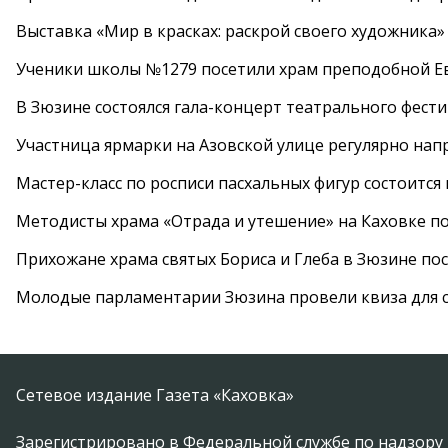
Выставка «Мир в красках: раскрой своего художника»
Ученики школы №1279 посетили храм преподобной 
В Зюзине состоялся гала-концерт театрального фест
Участница ярмарки на Азовской улице регулярно нап
Мастер-класс по росписи пасхальных фигур состоится
Методисты храма «Отрада и утешение» на Каховке п
Прихожане храма святых Бориса и Глеба в Зюзине пос
Молодые парламентарии Зюзина провели квиза для 
Сетевое издание Газета «Каховка»
Зарегистрировано в Федеральной службе по надзору 