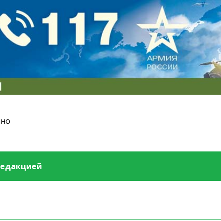
ино
редакцией