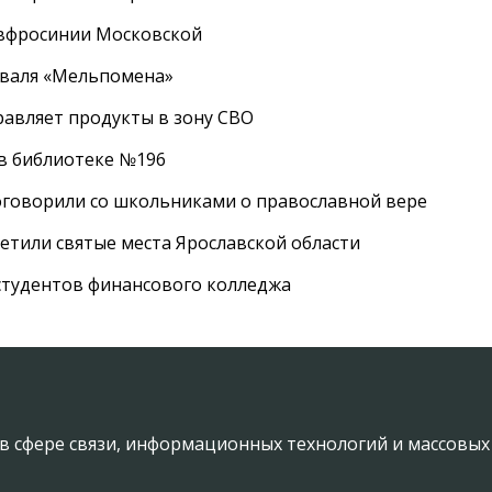
Евфросинии Московской
иваля «Мельпомена»
равляет продукты в зону СВО
 в библиотеке №196
оговорили со школьниками о православной вере
етили святые места Ярославской области
студентов финансового колледжа
в сфере связи, информационных технологий и массовы