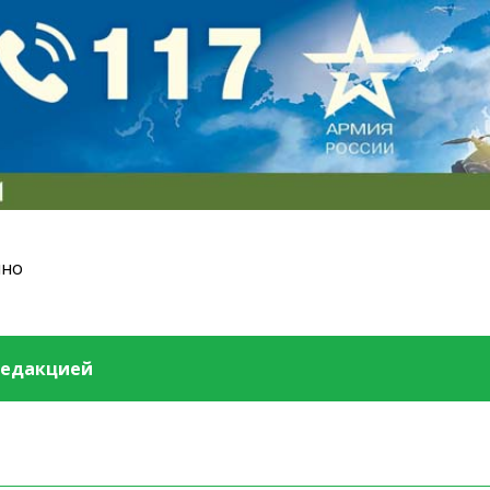
ино
редакцией