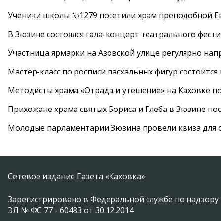
Ученики школы №1279 посетили храм преподобной 
В Зюзине состоялся гала-концерт театрального фест
Участница ярмарки на Азовской улице регулярно нап
Мастер-класс по росписи пасхальных фигур состоится
Методисты храма «Отрада и утешение» на Каховке п
Прихожане храма святых Бориса и Глеба в Зюзине пос
Молодые парламентарии Зюзина провели квиза для 
Сетевое издание Газета «Каховка»
Зарегистрировано в Федеральной службе по надзору 
ЭЛ № ФС 77 - 60483 от 30.12.2014