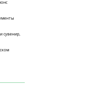
нонс
рументы
и сувенир,
ьском