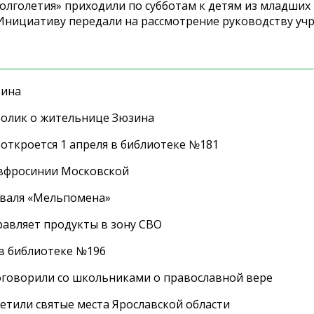
олголетия» приходили по субботам к детям из младших
. Инициативу передали на рассмотрение руководству уч
зина
ролик о жительнице Зюзина
 откроется 1 апреля в библиотеке №181
Евфросинии Московской
иваля «Мельпомена»
равляет продукты в зону СВО
 в библиотеке №196
оговорили со школьниками о православной вере
етили святые места Ярославской области